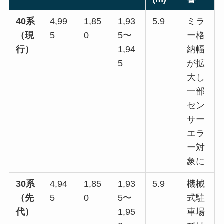
40系
4,99
1,85
1,93
5.9
ミラ
（現
5
0
5〜
ー格
行）
1,94
納幅
5
が拡
大し
一部
セン
サー
エラ
ー対
象に
30系
4,94
1,85
1,93
5.9
機械
（先
5
0
5〜
式駐
代）
1,95
車場