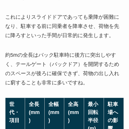
これによりスライドドアであっても乗降が困難に
なり、駐車する前に同乗者を降車させ、荷物を先
に降ろすといった手間が日常的に発生します。
約5mの全長はバック駐車時に後方に突出しやす
く、テールゲート（バックドア）を開閉するため
のスペースが後ろに確保できず、荷物の出し入れ
に窮することも非常に多いですね。
世
全長
全幅
全高
最小
駐車
代・
(mm
(mm
(mm
回転
場へ
項目
)
)
)
半径
の影
(m)
響