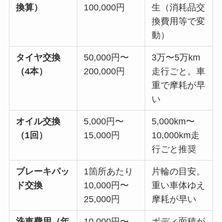
換算）
100,000円
生（消耗品交
換費用等で変
動）
タイヤ交換
50,000円〜
3万〜5万km
（4本）
200,000円
走行ごと。車
重で摩耗が早
い
オイル交換
5,000円〜
5,000km〜
（1回）
15,000円
10,000km走
行ごと推奨
ブレーキパッ
1箇所あたり
片輪の目安。
ド交換
10,000円〜
重い車体ゆえ
25,000円
摩耗が早い
洗車費用（年
10,000円〜
ボディ面積が