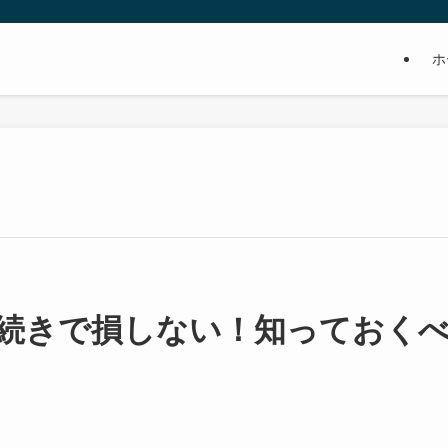
』
ホ
続きで損しない！知っておく