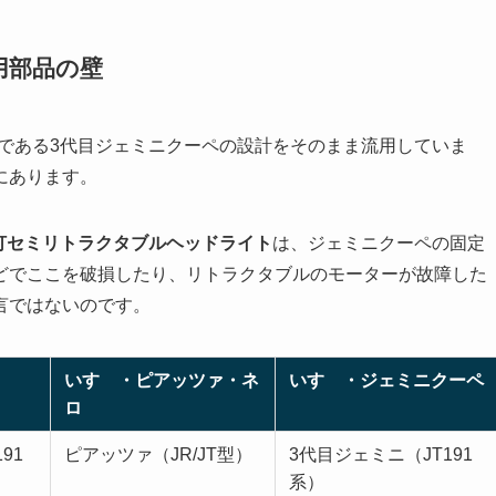
用部品の壁
である3代目ジェミニクーペの設計をそのまま流用していま
にあります。
灯セミリトラクタブルヘッドライト
は、ジェミニクーペの固定
どでここを破損したり、リトラクタブルのモーターが故障した
言ではないのです。
いすゞ・ピアッツァ・ネ
いすゞ・ジェミニクーペ
ロ
91
ピアッツァ（JR/JT型）
3代目ジェミニ（JT191
系）