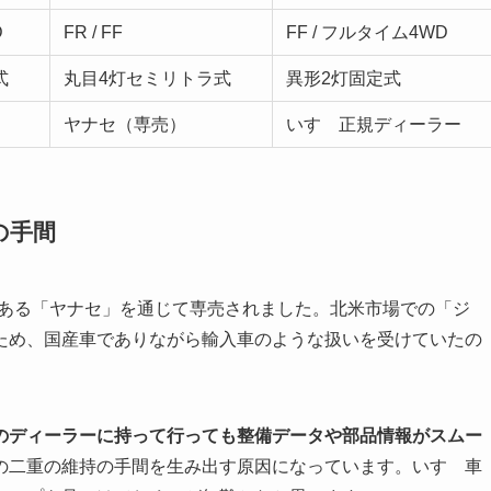
D
FR / FF
FF / フルタイム4WD
式
丸目4灯セミリトラ式
異形2灯固定式
ヤナセ（専売）
いすゞ正規ディーラー
の手間
である「ヤナセ」を通じて専売されました。北米市場での「ジ
ため、国産車でありながら輸入車のような扱いを受けていたの
のディーラーに持って行っても整備データや部品情報がスムー
の二重の維持の手間を生み出す原因になっています。いすゞ車