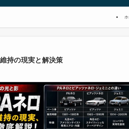
』
ホ
！維持の現実と解決策