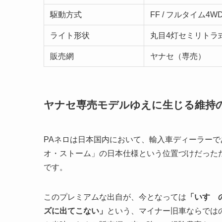
駆動方式
FF / フルタイム4W
ライト形状
丸目4灯セミリトラ
販売網
ヤナセ（専売）
ヤナセ専売モデルゆえに生じる維持
PAネロは日本国内において、輸入車ディーラー
オ・ストーム」の日本仕様という位置づけだった
です。
このプレミアムな出自が、今となっては
「いすゞ
ズに出てこない」
という、マイナー旧車ならでは