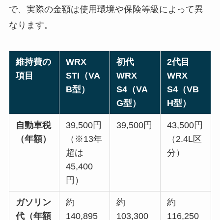
で、実際の金額は使用環境や保険等級によって異
なります。
維持費の
WRX
初代
2代目
項目
STI（VA
WRX
WRX
B型）
S4（VA
S4（VB
G型）
H型）
自動車税
39,500円
39,500円
43,500円
（年額）
（※13年
（2.4L区
超は
分）
45,400
円）
ガソリン
約
約
約
代（年額
140,895
103,300
116,250