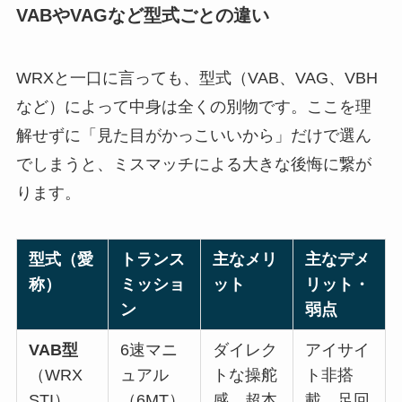
VABやVAGなど型式ごとの違い
WRXと一口に言っても、型式（VAB、VAG、VBH
など）によって中身は全くの別物です。ここを理
解せずに「見た目がかっこいいから」だけで選ん
でしまうと、ミスマッチによる大きな後悔に繋が
ります。
型式（愛
トランス
主なメリ
主なデメ
称）
ミッショ
ット
リット・
ン
弱点
VAB型
6速マニ
ダイレク
アイサイ
（WRX
ュアル
トな操舵
ト非搭
STI）
（6MT）
感、超本
載、足回