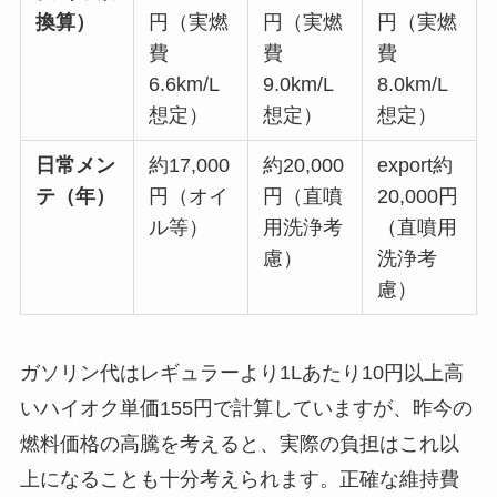
換算）
円（実燃
円（実燃
円（実燃
費
費
費
6.6km/L
9.0km/L
8.0km/L
想定）
想定）
想定）
日常メン
約17,000
約20,000
export約
テ（年）
円（オイ
円（直噴
20,000円
ル等）
用洗浄考
（直噴用
慮）
洗浄考
慮）
ガソリン代はレギュラーより1Lあたり10円以上高
いハイオク単価155円で計算していますが、昨今の
燃料価格の高騰を考えると、実際の負担はこれ以
上になることも十分考えられます。正確な維持費