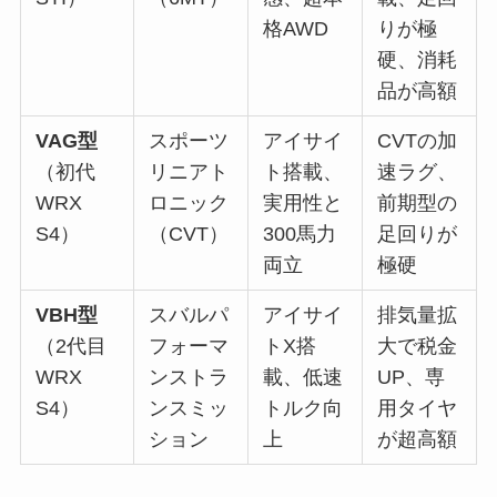
格AWD
りが極
硬、消耗
品が高額
VAG型
スポーツ
アイサイ
CVTの加
（初代
リニアト
ト搭載、
速ラグ、
WRX
ロニック
実用性と
前期型の
S4）
（CVT）
300馬力
足回りが
両立
極硬
VBH型
スバルパ
アイサイ
排気量拡
（2代目
フォーマ
トX搭
大で税金
WRX
ンストラ
載、低速
UP、専
S4）
ンスミッ
トルク向
用タイヤ
ション
上
が超高額